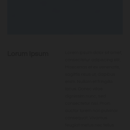
Lorum Ipsum
Lorem ipsum dolor sit amet,
consectetur adipiscing elit.
Maecenas et ex venenatis,
sagittis risus ut, dapibus
enim. Nullam et fringilla
lacus. Donec vitae
dignissim nunc, sed
consectetur nisi. Proin
auctor lorem non pulvinar
consequat. Vivamus
feugiat metus nec tellus