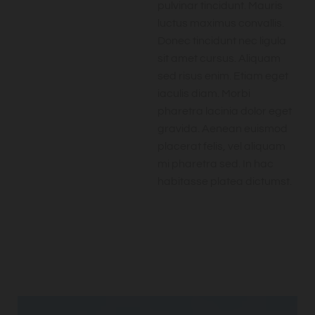
pulvinar tincidunt. Mauris
luctus maximus convallis.
Donec tincidunt nec ligula
sit amet cursus. Aliquam
sed risus enim. Etiam eget
iaculis diam. Morbi
pharetra lacinia dolor eget
gravida. Aenean euismod
placerat felis, vel aliquam
mi pharetra sed. In hac
habitasse platea dictumst.