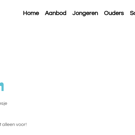
Home
Aanbod
Jongeren
Ouders
S
n
esje
 alleen voor!