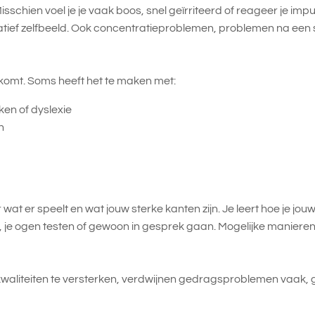
isschien voel je je vaak boos, snel geïrriteerd of reageer je imp
tief zelfbeeld. Ook concentratieproblemen, problemen na een s
n komt. Soms heeft het te maken met:
en of dyslexie
n
 er speelt en wat jouw sterke kanten zijn. Je leert hoe je jouw kw
 je ogen testen of gewoon in gesprek gaan. Mogelijke manieren om
liteiten te versterken, verdwijnen gedragsproblemen vaak, groei