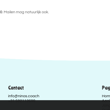
90
. Mailen mag natuurlijk ook.
Contact
Pag
info@ninos.coach
Hom
+31 502113690
Aan
Jon