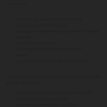
hebben van:
boosheid, agressie of impulsief gedrag
het gebrek aan zelfvertrouwen
faalangst en neerslachtige gevoelens of negatief
zelfbeeld
concentratieproblemen
de gevolgen van echtscheiding ouders
pesten
relatieproblemen tussen de ouder en kind
Het is niet altijd direct duidelijk wat de oorzaak is van het
gedrag. Vaak zie ik:
leerproblemen door beelddenken of dyslexie
oogsamenwerkingsproblemen
opgelopen achterstanden op school