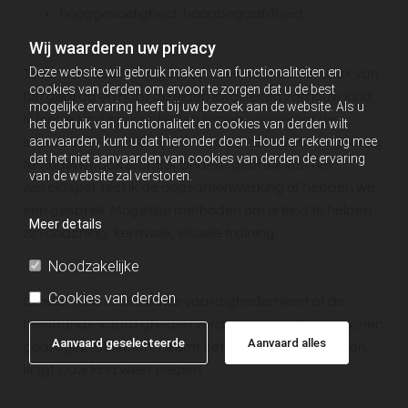
hooggevoeligheid, hoogbegaafdheid
Wij waarderen uw privacy
Deze website wil gebruik maken van functionaliteiten en
Tijdens de coaching ga ik op zoek naar de oorzaak van
cookies van derden om ervoor te zorgen dat u de best
het gedrag en naar de eigen kwaliteiten van jouw kind.
mogelijke ervaring heeft bij uw bezoek aan de website. Als u
Ik leer je kind zijn kwaliteiten te gebruiken voor de
het gebruik van functionaliteit en cookies van derden wilt
aanvaarden, kunt u dat hieronder doen. Houd er rekening mee
situaties die moeilijk zijn. Om de oorzaak van het gedrag
dat het niet aanvaarden van cookies van derden de ervaring
te vinden maak ik onder andere gebruik van het
van de website zal verstoren.
wereldspel, test ik de oogsamenwerking of hebben we
een gesprek. Mogelijke methoden om je kind te helpen
Meer details
zijn coaching, kernvisie, visuele training.
Noodzakelijke
Cookies van derden
Omdat jouw kind nieuwe vaardigheden leert of de
bestaande vaardigheden verder ontwikkelt, verdwijnen
Aanvaard geselecteerde
Aanvaard alles
gedragsproblemen, neemt het zelfvertrouwen toe en
krijgt jouw kind weer plezier!