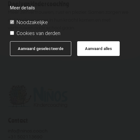
Doel van kindercoaching
Meer details
Meer zelfvertrouwen, rust en plezier. Samen zorgen we
dat kinderen weer in hun kracht komen en met
Noodzakelijke
vertrouwen naar school gaan.
Cookies van derden
Aanvaard geselecteerde
Aanvaard alles
Contact
info@ninos.coach
+31 502113690