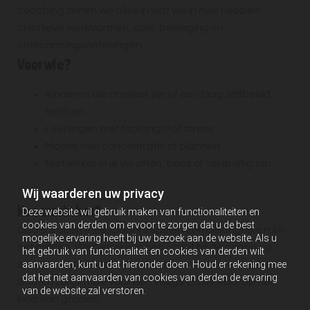
coaching zetten we alles in wat we in huis hebben:
creatieve werkvormen, spel, beweging en
ontspanningsoefeningen.
Voor wie?
Kinderen die onzeker zijn of een laag zelfbeeld
hebben
Leerlingen met faalangst of stress
Moeite met concentratie of plannen
Niet lekker in je vel zitten, boos of verdrietig zijn
Wij waarderen uw privacy
Hoe werkt het?
Deze website wil gebruik maken van functionaliteiten en
cookies van derden om ervoor te zorgen dat u de best
Ouders doen mee. Ouders spelen een belangrijke rol in
mogelijke ervaring heeft bij uw bezoek aan de website. Als u
het proces. We betrekken hen actief bij de coaching,
het gebruik van functionaliteit en cookies van derden wilt
aanvaarden, kunt u dat hieronder doen. Houd er rekening mee
zodat zij weten hoe ze hun kind kunnen ondersteunen.
dat het niet aanvaarden van cookies van derden de ervaring
Samen zorgen we voor een veilige basis waarop het
van de website zal verstoren.
kind kan groeien.