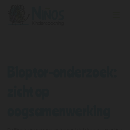
Bioptor-onderzoek:
zicht op
oogsamenwerking
De Bioptor is een meetinstrument dat de samenwerking