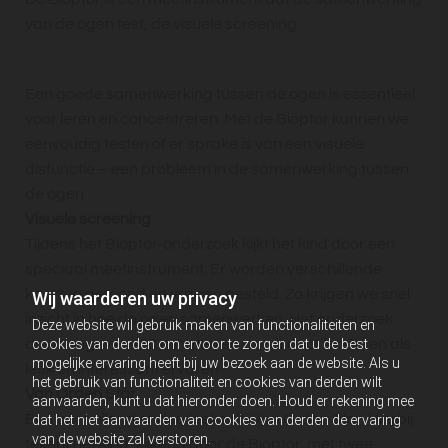
van de ogen test, de visuele screening.
Een goede samenwerking tussen de ogen is essentieel
voor leren en concentreren. Met de Bioptor kunnen we
eenvoudig testen of er sprake is van een visuele
disfunctie – een probleem in de samenwerking tussen
de ogen
Visuele screening
Tijdens het Bioptor-onderzoek kijkt het kind door een
speciaal meetinstrument. Er worden verschillende
kaarten getoond en vragen gesteld. Zo krijgen we snel
Wij waarderen uw privacy
inzicht in hoe de ogen samenwerken. Het onderzoek
Deze website wil gebruik maken van functionaliteiten en
cookies van derden om ervoor te zorgen dat u de best
duurt ongeveer 30 minuten en wordt door kinderen als
mogelijke ervaring heeft bij uw bezoek aan de website. Als u
leuk en interessant ervaren
het gebruik van functionaliteit en cookies van derden wilt
Van Orden Star
aanvaarden, kunt u dat hieronder doen. Houd er rekening mee
Een aanvullend onderdeel is de Van Orden Star. Hierbij
dat het niet aanvaarden van cookies van derden de ervaring
van de website zal verstoren.
tekent het kind, kijkend door de Bioptor, met twee